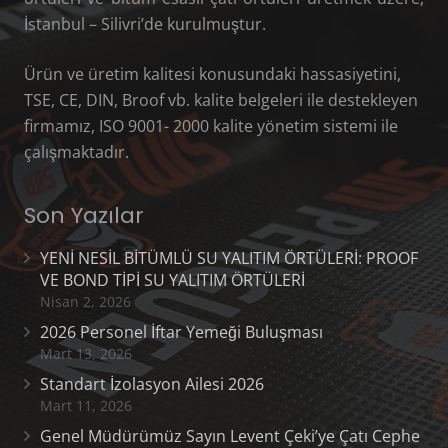
İstanbul – Silivri’de kurulmuştur.
Ürün ve üretim kalitesi konusundaki hassasiyetini,
TSE, CE, DIN, Broof vb. kalite belgeleri ile destekleyen
firmamız, ISO 9001- 2000 kalite yönetim sistemi ile
çalışmaktadır.
Son Yazılar
YENİ NESİL BİTÜMLÜ SU YALITIM ÖRTÜLERİ: PROOF
VE BOND TİPİ SU YALITIM ÖRTÜLERİ
Nisan 2, 2026
2026 Personel İftar Yemeği Buluşması
Mart 13, 2026
Standart İzolasyon Ailesi 2026
Mart 11, 2026
Genel Müdürümüz Sayın Levent Çeki’ye Çatı Cephe