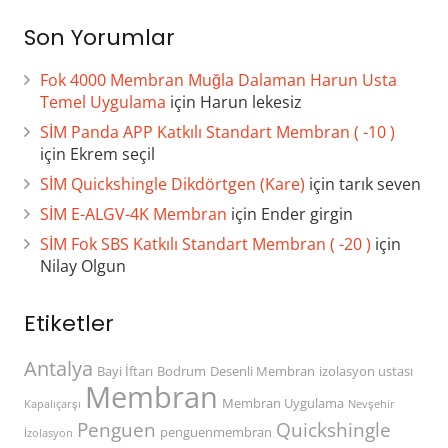
Son Yorumlar
Fok 4000 Membran Muğla Dalaman Harun Usta
Temel Uygulama
için
Harun lekesiz
SİM Panda APP Katkılı Standart Membran ( -10 )
için
Ekrem seçil
SİM Quickshingle Dikdörtgen (Kare)
için
tarık seven
SİM E-ALGV-4K Membran
için
Ender girgin
SİM Fok SBS Katkılı Standart Membran ( -20 )
için
Nilay Olgun
Etiketler
Antalya
Bayi İftarı
Bodrum
Desenli Membran
izolasyon ustası
Membran
Membran Uygulama
Kapalıçarşı
Nevşehir
Penguen
Quickshingle
penguenmembran
İzolasyon