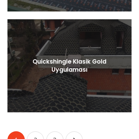
Quickshingle Klasik Gold
Uygulaması
Yazı