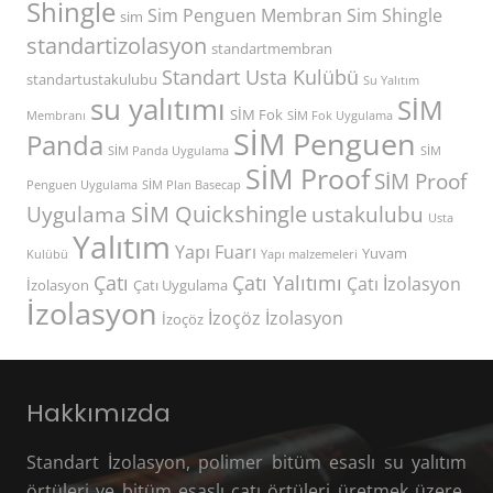
Shingle
Sim Penguen Membran
Sim Shingle
sim
standartizolasyon
standartmembran
Standart Usta Kulübü
standartustakulubu
Su Yalıtım
su yalıtımı
SİM
SİM Fok
Membranı
SİM Fok Uygulama
SİM Penguen
Panda
SİM Panda Uygulama
SİM
SİM Proof
SİM Proof
Penguen Uygulama
SİM Plan Basecap
SİM Quickshingle
Uygulama
ustakulubu
Usta
Yalıtım
Yapı Fuarı
Yuvam
Kulübü
Yapı malzemeleri
Çatı
Çatı Yalıtımı
Çatı İzolasyon
İzolasyon
Çatı Uygulama
İzolasyon
İzoçöz İzolasyon
İzoçöz
Hakkımızda
Standart İzolasyon, polimer bitüm esaslı su yalıtım
örtüleri ve bitüm esaslı çatı örtüleri üretmek üzere,